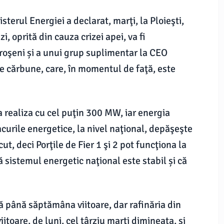
sterul Energiei a declarat, marţi, la Ploieşti,
i, oprită din cauza crizei apei, va fi
roşeni și a unui grup suplimentar la CEO
e cărbune, care, în momentul de faţă, este
a realiza cu cel puţin 300 MW, iar energia
acurile energetice, la nivel naţional, depăşeşte
t, deci Porţile de Fier 1 şi 2 pot funcţiona la
 sistemul energetic naţional este stabil și că
ă până săptămâna viitoare, dar rafinăria din
oare, de luni, cel târziu marţi dimineaţa, şi