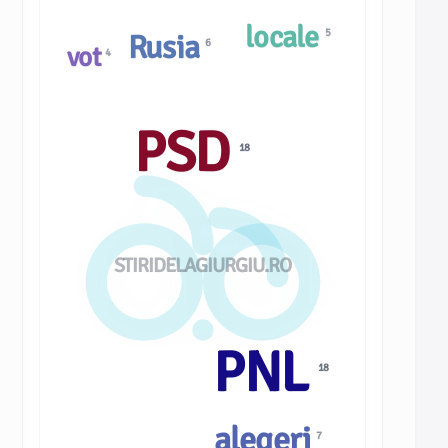
locale
5
Rusia
6
vot
4
PSD
18
STIRIDELAGIURGIU.RO
PNL
18
alegeri
7