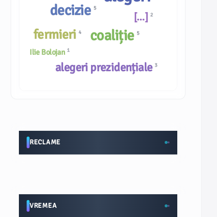
decizie
5
[…]
2
fermieri
coaliție
4
5
1
Ilie Bolojan
alegeri prezidențiale
3
RECLAME
VREMEA