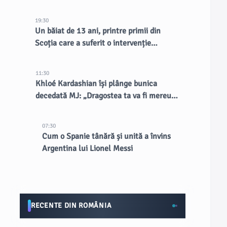
30 de miliarde de dolari
19:30
Un băiat de 13 ani, printre primii din
Scoția care a suferit o intervenție
chirurgicală inovatoare la creier
11:30
Khloé Kardashian își plânge bunica
decedată MJ: „Dragostea ta va fi mereu
țesută în cine suntem”
07:30
Cum o Spanie tânără și unită a învins
Argentina lui Lionel Messi
RECENTE DIN ROMÂNIA