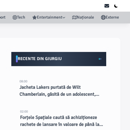
ort
Tech
Entertainment
Naționale
Externe
RECENTE DIN GIURGIU
08:00
Jacheta Lakers purtată de Wilt
Chamberlain, găsită de un adolescent,
vândută cu peste 89.000 USD la licitație
02:00
Forțele Spațiale caută să achiziționeze
rachete de lansare în valoare de până la