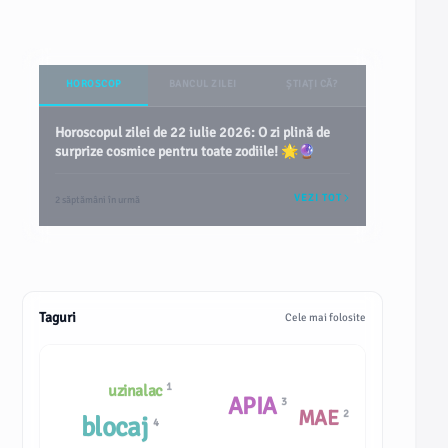
HOROSCOP
BANCUL ZILEI
ȘTIAȚI CĂ?
Horoscopul zilei de 22 iulie 2026: O zi plină de
surprize cosmice pentru toate zodiile! 🌟🔮
VEZI TOT
2 săptămâni în urmă
Taguri
Cele mai folosite
1
uzinalac
APIA
3
MAE
2
blocaj
4