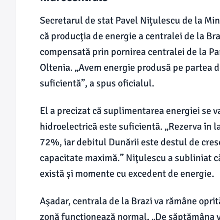
Secretarul de stat Pavel Niţulescu de la Mini
că producţia de energie a centralei de la Braz
compensată prin pornirea centralei de la Pa
Oltenia. „Avem energie produsă pe partea d
suficientă”, a spus oficialul.
El a precizat că suplimentarea energiei se v
hidroelectrică este suficientă. „Rezerva în l
72%, iar debitul Dunării este destul de crescu
capacitate maximă.” Niţulescu a subliniat că
există și momente cu excedent de energie.
Aşadar, centrala de la Brazi va rămâne oprit
zonă funcţionează normal. „De săptămâna viit