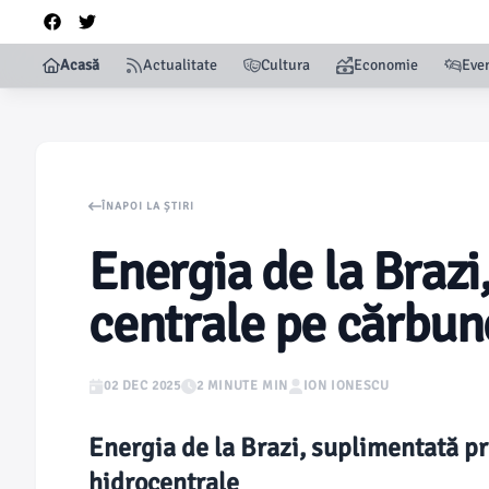
Acasă
Actualitate
Cultura
Economie
Eve
ÎNAPOI LA ȘTIRI
Energia de la Brazi
centrale pe cărbun
02 DEC 2025
2 MINUTE MIN
ION IONESCU
Energia de la Brazi, suplimentată pr
hidrocentrale