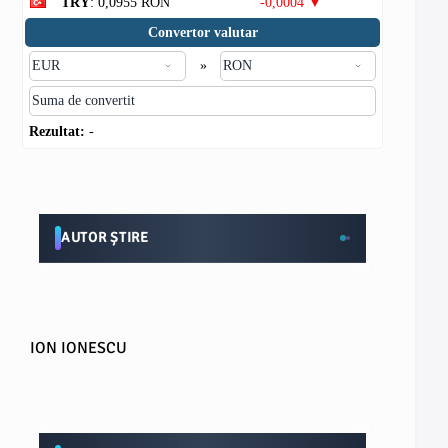
TRY
: 0,0955 RON
-0,0004 ▼
Convertor valutar
»
Rezultat:
-
AUTOR ȘTIRE
ION IONESCU