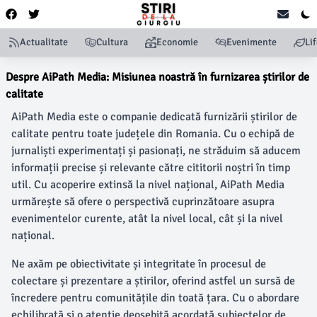
Actualitate
Cultura
Economie
Evenimente
Li
Despre AiPath Media: Misiunea noastră în furnizarea știrilor de
calitate
AiPath Media este o companie dedicată furnizării știrilor de
calitate pentru toate județele din Romania. Cu o echipă de
jurnaliști experimentați și pasionați, ne străduim să aducem
informații precise și relevante către cititorii noștri în timp
util. Cu acoperire extinsă la nivel național, AiPath Media
urmărește să ofere o perspectivă cuprinzătoare asupra
evenimentelor curente, atât la nivel local, cât și la nivel
național.
Ne axăm pe obiectivitate și integritate în procesul de
colectare și prezentare a știrilor, oferind astfel un sursă de
încredere pentru comunitățile din toată țara. Cu o abordare
echilibrată și o atenție deosebită acordată subiectelor de