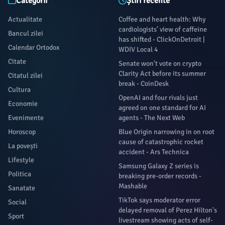
Categorii
Știri recente
Actualitate
Coffee and heart health: Why
cardiologists’ view of caffeine
Bancul zilei
has shifted - ClickOnDetroit |
Calendar Ortodox
WDIV Local 4
Citate
Senate won't vote on crypto
Clarity Act before its summer
Citatul zilei
break - CoinDesk
Cultura
OpenAI and four rivals just
Economie
agreed on one standard for AI
Evenimente
agents - The Next Web
Horoscop
Blue Origin narrowing in on root
cause of catastrophic rocket
La povești
accident - Ars Technica
Lifestyle
Samsung Galaxy Z series is
Politica
breaking pre-order records -
Mashable
Sanatate
TikTok says moderator error
Social
delayed removal of Perez Hilton's
Sport
livestream showing acts of self-