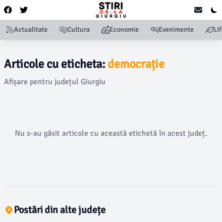
Actualitate
Cultura
Economie
Evenimente
Li
Articole cu eticheta:
democrație
Afișare pentru județul Giurgiu
Nu s-au găsit articole cu această etichetă în acest județ.
Postări din alte județe