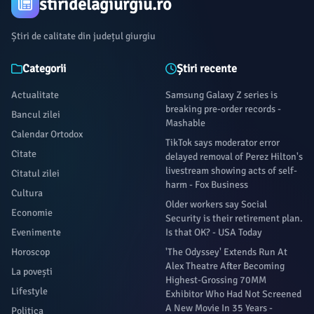
stiridelagiurgiu.ro
Știri de calitate din județul giurgiu
Categorii
Știri recente
Actualitate
Samsung Galaxy Z series is
breaking pre-order records -
Bancul zilei
Mashable
Calendar Ortodox
TikTok says moderator error
Citate
delayed removal of Perez Hilton's
livestream showing acts of self-
Citatul zilei
harm - Fox Business
Cultura
Older workers say Social
Economie
Security is their retirement plan.
Evenimente
Is that OK? - USA Today
Horoscop
'The Odyssey' Extends Run At
Alex Theatre After Becoming
La povești
Highest-Grossing 70MM
Lifestyle
Exhibitor Who Had Not Screened
A New Movie In 35 Years -
Politica