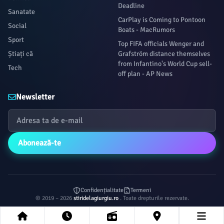
Deadline
Sanatate
CarPlay is Coming to Pontoon
Social
Boats - MacRumors
Sport
Top FIFA officials Wenger and
Știați că
Grafström distance themselves
from Infantino's World Cup sell-
Tech
off plan - AP News
Newsletter
Abonează-te
Confidențialitate
Termeni
© 2019 – 2026
stiridelagiurgiu.ro
. Toate drepturile rezervate.