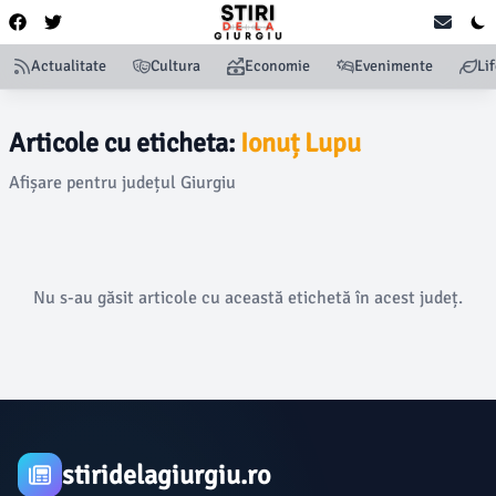
Actualitate
Cultura
Economie
Evenimente
Li
Articole cu eticheta:
Ionuț Lupu
Afișare pentru județul Giurgiu
Nu s-au găsit articole cu această etichetă în acest județ.
stiridelagiurgiu.ro