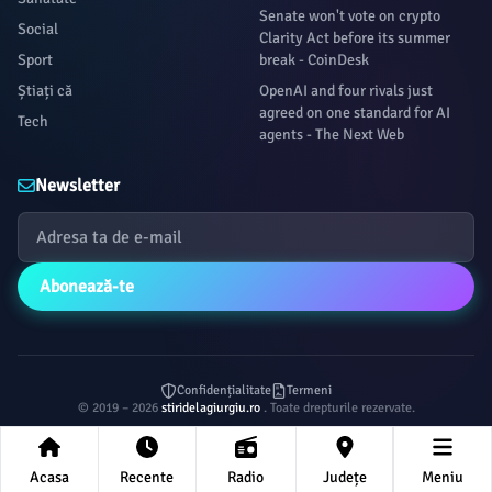
Senate won't vote on crypto
Social
Clarity Act before its summer
Sport
break - CoinDesk
Știați că
OpenAI and four rivals just
agreed on one standard for AI
Tech
agents - The Next Web
Newsletter
Abonează-te
Confidențialitate
Termeni
© 2019 – 2026
stiridelagiurgiu.ro
. Toate drepturile rezervate.
Acasa
Recente
Radio
Județe
Meniu