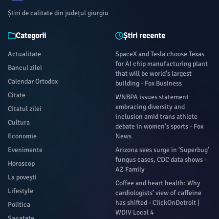
Știri de calitate din județul giurgiu
Categorii
Știri recente
Actualitate
SpaceX and Tesla choose Texas
for AI chip manufacturing plant
Bancul zilei
that will be world's largest
Calendar Ortodox
building - Fox Business
Citate
WNBPA issues statement
embracing diversity and
Citatul zilei
inclusion amid trans athlete
Cultura
debate in women's sports - Fox
Economie
News
Evenimente
Arizona sees surge in ‘Superbug’
fungus cases, CDC data shows -
Horoscop
AZ Family
La povești
Coffee and heart health: Why
Lifestyle
cardiologists’ view of caffeine
has shifted - ClickOnDetroit |
Politica
WDIV Local 4
Sanatate