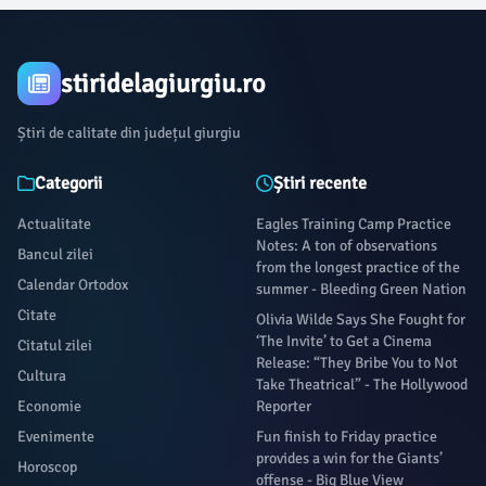
stiridelagiurgiu.ro
Știri de calitate din județul giurgiu
Categorii
Știri recente
Actualitate
Eagles Training Camp Practice
Notes: A ton of observations
Bancul zilei
from the longest practice of the
Calendar Ortodox
summer - Bleeding Green Nation
Citate
Olivia Wilde Says She Fought for
‘The Invite’ to Get a Cinema
Citatul zilei
Release: “They Bribe You to Not
Cultura
Take Theatrical” - The Hollywood
Economie
Reporter
Evenimente
Fun finish to Friday practice
provides a win for the Giants’
Horoscop
offense - Big Blue View