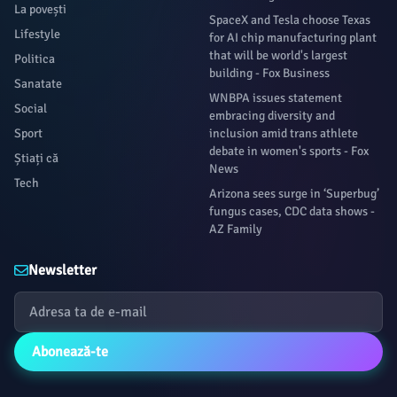
La povești
SpaceX and Tesla choose Texas
Lifestyle
for AI chip manufacturing plant
that will be world's largest
Politica
building - Fox Business
Sanatate
WNBPA issues statement
Social
embracing diversity and
Sport
inclusion amid trans athlete
debate in women's sports - Fox
Știați că
News
Tech
Arizona sees surge in ‘Superbug’
fungus cases, CDC data shows -
AZ Family
Newsletter
Abonează-te