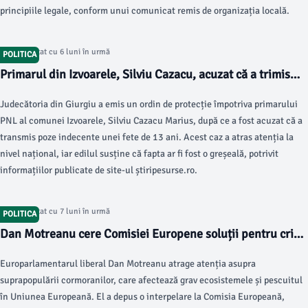
principiile legale, conform unui comunicat remis de organizația locală.
Articol postat cu 6 luni în urmă
POLITICA
Primarul din Izvoarele, Silviu Cazacu, acuzat că a trimis
poze indecente unei minore
Judecătoria din Giurgiu a emis un ordin de protecție împotriva primarului
PNL al comunei Izvoarele, Silviu Cazacu Marius, după ce a fost acuzat că a
transmis poze indecente unei fete de 13 ani. Acest caz a atras atenția la
nivel național, iar edilul susține că fapta ar fi fost o greșeală, potrivit
informațiilor publicate de site-ul știripesurse.ro.
Articol postat cu 7 luni în urmă
POLITICA
Dan Motreanu cere Comisiei Europene soluții pentru criza
cormoranilor în pescuit
Europarlamentarul liberal Dan Motreanu atrage atenția asupra
suprapopulării cormoranilor, care afectează grav ecosistemele și pescuitul
în Uniunea Europeană. El a depus o interpelare la Comisia Europeană,