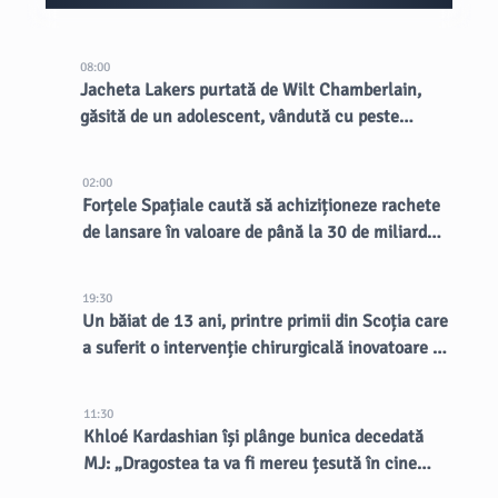
08:00
Jacheta Lakers purtată de Wilt Chamberlain,
găsită de un adolescent, vândută cu peste
89.000 USD la licitație
02:00
Forțele Spațiale caută să achiziționeze rachete
de lansare în valoare de până la 30 de miliarde
de dolari
19:30
Un băiat de 13 ani, printre primii din Scoția care
a suferit o intervenție chirurgicală inovatoare la
creier
11:30
Khloé Kardashian își plânge bunica decedată
MJ: „Dragostea ta va fi mereu țesută în cine
suntem”