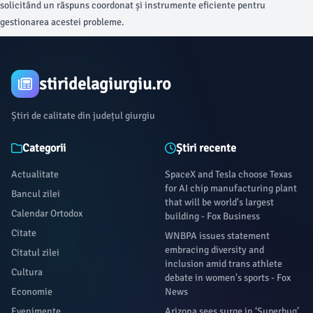
solicitând un răspuns coordonat și instrumente eficiente pentru
gestionarea acestei probleme.
stiridelagiurgiu.ro
Știri de calitate din județul giurgiu
Categorii
Știri recente
Actualitate
SpaceX and Tesla choose Texas
for AI chip manufacturing plant
Bancul zilei
that will be world's largest
Calendar Ortodox
building - Fox Business
Citate
WNBPA issues statement
embracing diversity and
Citatul zilei
inclusion amid trans athlete
Cultura
debate in women's sports - Fox
Economie
News
Evenimente
Arizona sees surge in ‘Superbug’