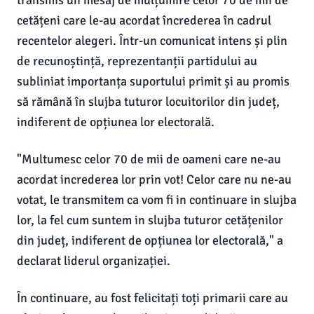
transmis un mesaj de mulțumire celor 70 de mii de
cetățeni care le-au acordat încrederea în cadrul
recentelor alegeri. Într-un comunicat intens și plin
de recunoștință, reprezentanții partidului au
subliniat importanța suportului primit și au promis
să rămână în slujba tuturor locuitorilor din județ,
indiferent de opțiunea lor electorală.
"Multumesc celor 70 de mii de oameni care ne-au
acordat increderea lor prin vot! Celor care nu ne-au
votat, le transmitem ca vom fi in continuare in slujba
lor, la fel cum suntem in slujba tuturor cetățenilor
din județ, indiferent de opțiunea lor electorală," a
declarat liderul organizației.
În continuare, au fost felicitați toți primarii care au