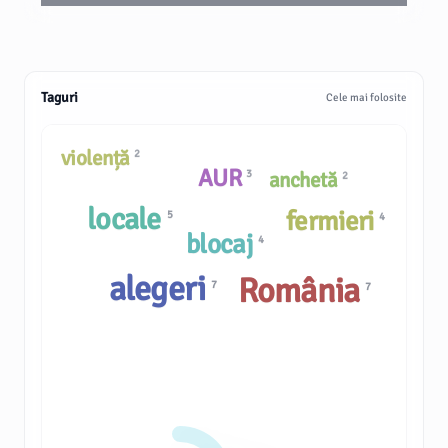
Taguri
Cele mai folosite
violență
2
AUR
3
anchetă
2
locale
fermieri
5
4
blocaj
4
alegeri
România
7
7