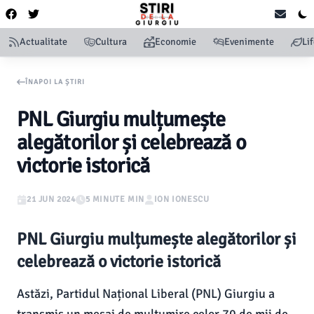
Actualitate
Cultura
Economie
Evenimente
Li
ÎNAPOI LA ȘTIRI
PNL Giurgiu mulțumește
alegătorilor și celebrează o
victorie istorică
21 JUN 2024
5 MINUTE MIN
ION IONESCU
PNL Giurgiu mulțumește alegătorilor și
celebrează o victorie istorică
Astăzi, Partidul Național Liberal (PNL) Giurgiu a