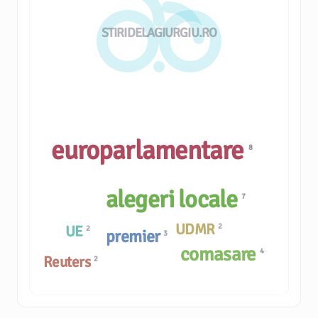
STIRIDELAGIURGIU.RO
europarlamentare
8
alegeri locale
7
UDMR
2
UE
2
premier
3
comasare
4
Reuters
2