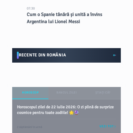
07:30
Cum o Spanie tânără și unită a învins
Argentina lui Lionel Messi
RECENTE DIN ROMÂNIA
HOROSCOP
BANCUL ZILEI
ȘTIAȚI CĂ?
Horoscopul zilei de 22 iulie 2026: O zi plină de surprize
cosmice pentru toate zodiile! 🌟🔮
VEZI TOT
2 săptămâni în urmă