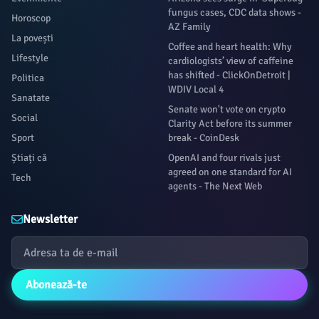
fungus cases, CDC data shows -
Horoscop
AZ Family
La povești
Coffee and heart health: Why
Lifestyle
cardiologists’ view of caffeine
has shifted - ClickOnDetroit |
Politica
WDIV Local 4
Sanatate
Senate won't vote on crypto
Social
Clarity Act before its summer
Sport
break - CoinDesk
Știați că
OpenAI and four rivals just
agreed on one standard for AI
Tech
agents - The Next Web
Newsletter
Abonează-te