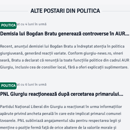
ALTE POSTARI DIN POLITICA
Articol postat cu 4 luni în urmă
POLITICA
Demisia lui Bogdan Bratu generează controverse în AUR
Giurgiu
Recent, anunțul demisiei lui Bogdan Bratu a îndreptat atenția în politica
giurgiuveană, generând reacții variate. Conform giurgiu-news.ro, vineri
seară, Bratu a declarat că renunță la toate funcțiile politice din cadrul AUR
Giurgiu, inclusiv cea de consilier local, fără a oferi explicații suplimentare.
Articol postat cu 6 luni în urmă
POLITICA
PNL Giurgiu reacționează după cercetarea primarului
comunei Izvoarele
Partidul Național Liberal din Giurgiu a reacționat în urma informațiilor
apărute privind ancheta penală în care este implicat primarul comunei
Izvoarele. PNL subliniază angajamentul său pentru respectarea legii și
menține o poziție fermă față de orice abatere de la valorile morale și