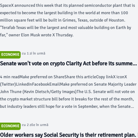
SpaceX announced this week that its planned semiconductor plant that is
expected to become the largest building in the world at more than 100
million square feet will be built in Grimes, Texas, outside of Houston.
"Terafab Texas will be the largest and most valuable building on Earth by
far," owner Elon Musk wrote X Thursday.
Articol postat cu 1 zi în urmă
ECONOMIE
Senate won't vote on crypto Clarity Act before its summer
break - CoinDesk
4 min readMake preferred on ShareShare this articleCopy linkX iconX
(Twitter)LinkedInFacebookEmailMake preferred on Senate Majority Leader
John Thune (Kevin Dietsch/Getty Images)The U.S. Senate will not vote on
the crypto market structure bill before it breaks for the rest of the month,
but industry leaders still hope for a vote in September, when the Senate
returns to Washington, D.C., multiple individuals following the legislation
told CoinDesk.
Articol postat cu 2 zile în urmă
ECONOMIE
Older workers say Social Security is their retirement plan.