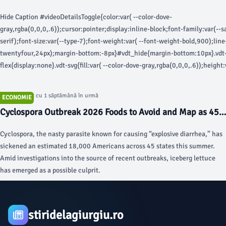
Today
Hide Caption #videoDetailsToggle{color:var( --color-dove-
gray,rgba(0,0,0,.6));cursor:pointer;display:inline-block;font-family:var(--s
serif);font-size:var(--type-7);font-weight:var( --font-weight-bold,900);lin
twentyfour,24px);margin-bottom:-8px}#vdt_hide{margin-bottom:10px}.vdt
flex{display:none}.vdt-svg{fill:var( --color-dove-gray,rgba(0,0,0,.6));height
twentyfour,24px);width:var(--spacer-twentyfour,24px)} (function() { let v
vdHide, flagCaption = false, vdToggle = document.getElementById('videoDeta
Articol postat cu 1 săptămână în urmă
ECONOMIE
= ga_data.route.sectionName || ga_data.route.ssts.split('/'), subsection =
Cyclospora Outbreak 2026 Foods to Avoid and Map as 45
ga_data.route.ssts.split('/'); vdToggle.addEventListener('click', ()=> { // qu
States Hit With Parasite Cases - TODAY.com
user click if (!vdContainer) { vdContainer = document.getElementById('vide
Cyclospora, the nasty parasite known for causing “explosive diarrhea,” has
vdShow = document.getElementById('vdt_show'), vdHide =
sickened an estimated 18,000 Americans across 45 states this summer.
document.getElementById('vdt_hide'); } vdContainer.hidden = !(vdContainer
Amid investigations into the source of recent outbreaks, iceberg lettuce
show/hide elements if (vdContainer.hidden) { vdShow.hidden = false; vdHide
has emerged as a possible culprit.
{ if (!flagCaption) { flagCaption = true; fireCaptionAnalytics() } vdShow.hid
vdHide.hidden = false; } }); function fireCaptionAnalytics () { let analytics =
document.getElementById("pageAnalytics"); try { if (analytics) {
analytics.fireEvent(`${ga_data.route.basePageType}|${section}|${subsecti
stiridelagiurgiu.ro
} else { if (window.newrelic) window.newrelic.noticeError('page analytics ta