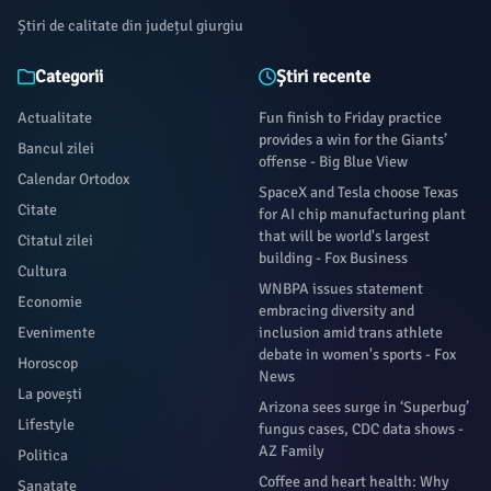
catch (e) { if (window.newrelic) window.newrelic.noticeError(e); } } }()); 
Știri de calitate din județul giurgiu
collect Social Security benefits at?Discover the ideal age for claiming Socia
based on math and life expectancy. Should you wait or claim early?Nearly h
Categorii
Știri recente
workers expect to rely mainly on Social Security for income in retirement, 
Actualitate
Fun finish to Friday practice
report.
provides a win for the Giants’
Bancul zilei
offense - Big Blue View
Calendar Ortodox
SpaceX and Tesla choose Texas
Citate
for AI chip manufacturing plant
that will be world's largest
Citatul zilei
building - Fox Business
Cultura
WNBPA issues statement
Economie
embracing diversity and
Evenimente
inclusion amid trans athlete
debate in women's sports - Fox
Horoscop
News
La povești
Arizona sees surge in ‘Superbug’
Lifestyle
fungus cases, CDC data shows -
AZ Family
Politica
Coffee and heart health: Why
Sanatate