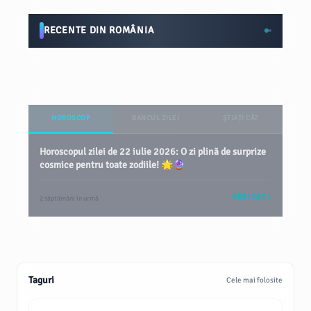
RECENTE DIN ROMÂNIA
HOROSCOP
BANCUL ZILEI
ȘTIAȚI CĂ?
Horoscopul zilei de 22 iulie 2026: O zi plină de surprize
cosmice pentru toate zodiile! 🌟🔮
VEZI TOT
2 săptămâni în urmă
Taguri
Cele mai folosite