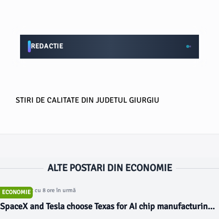
REDACTIE
STIRI DE CALITATE DIN JUDETUL GIURGIU
ALTE POSTARI DIN ECONOMIE
Articol postat cu 8 ore în urmă
ECONOMIE
SpaceX and Tesla choose Texas for AI chip manufacturing
plant that will be world's largest building - Fox Business