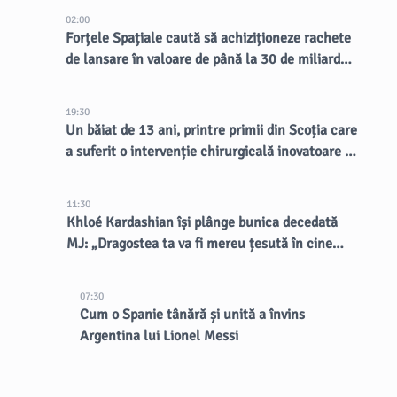
02:00
Forțele Spațiale caută să achiziționeze rachete
de lansare în valoare de până la 30 de miliarde
de dolari
19:30
Un băiat de 13 ani, printre primii din Scoția care
a suferit o intervenție chirurgicală inovatoare la
creier
11:30
Khloé Kardashian își plânge bunica decedată
MJ: „Dragostea ta va fi mereu țesută în cine
suntem”
07:30
Cum o Spanie tânără și unită a învins
Argentina lui Lionel Messi