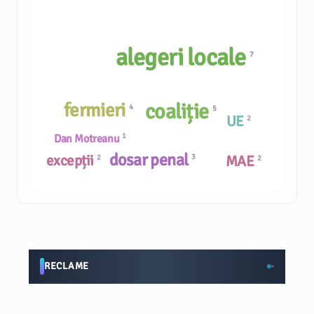
alegeri locale
7
fermieri
coaliție
4
5
UE
2
1
Dan Motreanu
dosar penal
excepții
3
MAE
2
2
RECLAME