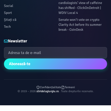
cardiologists’ view of caffeine
Social
has shifted - ClickOnDetroit |
Sport
WDIV Local 4
Știați că
Senate won't vote on crypto
Clarity Act before its summer
Tech
break - CoinDesk
Newsletter
Abonează-te
Confidențialitate
Termeni
© 2019 – 2026
stiridelagiurgiu.ro
. Toate drepturile rezervate.