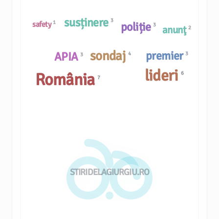
susținere
3
1
poliție
safety
3
anunţ
2
sondaj
premier
APIA
4
3
3
lideri
România
6
7
STIRIDELAGIURGIU.RO