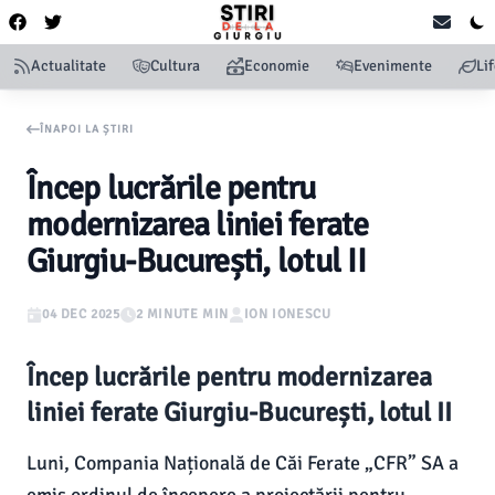
Actualitate
Cultura
Economie
Evenimente
Li
ÎNAPOI LA ȘTIRI
Încep lucrările pentru
modernizarea liniei ferate
Giurgiu-București, lotul II
04 DEC 2025
2 MINUTE MIN
ION IONESCU
Încep lucrările pentru modernizarea
liniei ferate Giurgiu-București, lotul II
Luni, Compania Națională de Căi Ferate „CFR” SA a