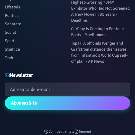
Highest-Grossing 70MM
Lifestyle
Exhibitor Who Had Not Screened
A New Movie In 35 Years -
Politica
Deadline
Sanatate
CarPlay is Coming to Pontoon
Social
Boats - MacRumors
Sport
Top FIFA officials Wenger and
Știați că
Grafström distance themselves
from Infantino's World Cup sell-
Tech
off plan - AP News
Newsletter
Abonează-te
Confidențialitate
Termeni