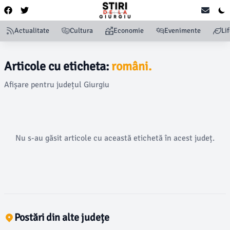
Actualitate
Cultura
Economie
Evenimente
Li
Articole cu eticheta:
români.
Afișare pentru județul Giurgiu
Nu s-au găsit articole cu această etichetă în acest județ.
Postări din alte județe