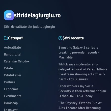
stiridelagiurgiu.ro
Știri de calitate din județul giurgiu
Categorii
Știri recente
Actualitate
Samsung Galaxy Z series is
breaking pre-order records -
Bancul zilei
Mashable
Calendar Ortodox
TikTok says moderator error
Citate
delayed removal of Perez Hilton's
livestream showing acts of self-
Citatul zilei
harm - Fox Business
Cultura
Older workers say Social
Economie
Security is their retirement plan.
Evenimente
Is that OK? - USA Today
Horoscop
'The Odyssey' Extends Run At
Alex Theatre After Becoming
La povești