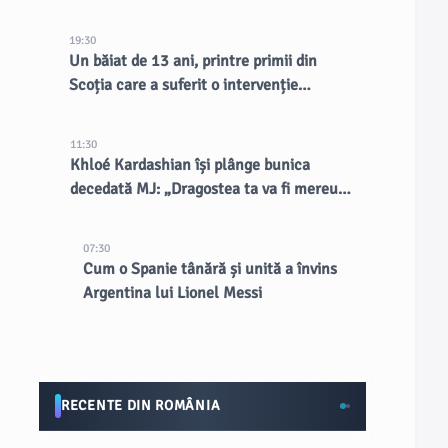
30 de miliarde de dolari
19:30
Un băiat de 13 ani, printre primii din
Scoția care a suferit o intervenție
chirurgicală inovatoare la creier
11:30
Khloé Kardashian își plânge bunica
decedată MJ: „Dragostea ta va fi mereu
țesută în cine suntem”
07:30
Cum o Spanie tânără și unită a învins
Argentina lui Lionel Messi
RECENTE DIN ROMÂNIA