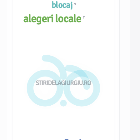
blocaj
4
alegeri locale
7
STIRIDELAGIURGIU.RO