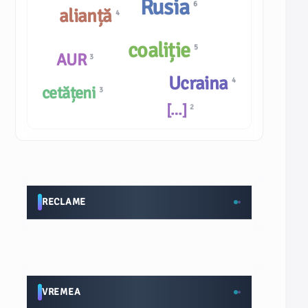
Rusia
6
alianță
4
coaliție
5
AUR
3
Ucraina
4
cetățeni
3
[…]
2
RECLAME
VREMEA