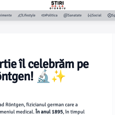
nimente
Lifestyle
Politica
Sanatate
Social
Sp
rtie îl celebrăm pe
Röntgen! 🔬✨
d Röntgen, fizicianul german care a
domeniul medical.
În anul 1895
, în timpul