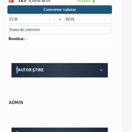
TRY
: 0,0956 RON
+0,0001 ▲
Convertor valutar
»
Rezultat:
-
AUTOR ȘTIRE
ADMIN