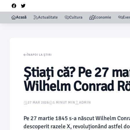
Acasă
Actualitate
Cultura
Economie
Eve
ÎNAPOI LA ȘTIRI
Știați că? Pe 27 ma
Wilhelm Conrad 
27 MAR 2026
1 MINUT MIN
ADMIN
Pe 27 martie 1845 s-a născut Wilhelm Conra
descoperit razele X, revoluționând astfel 