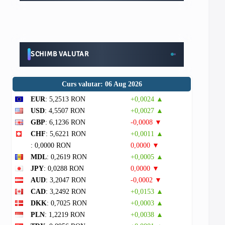
SCHIMB VALUTAR
Curs valutar: 06 Aug 2026
EUR
: 5,2513 RON
+0,0024 ▲
USD
: 4,5507 RON
+0,0027 ▲
GBP
: 6,1236 RON
-0,0008 ▼
CHF
: 5,6221 RON
+0,0011 ▲
: 0,0000 RON
0,0000 ▼
MDL
: 0,2619 RON
+0,0005 ▲
JPY
: 0,0288 RON
0,0000 ▼
AUD
: 3,2047 RON
-0,0002 ▼
CAD
: 3,2492 RON
+0,0153 ▲
DKK
: 0,7025 RON
+0,0003 ▲
PLN
: 1,2219 RON
+0,0038 ▲