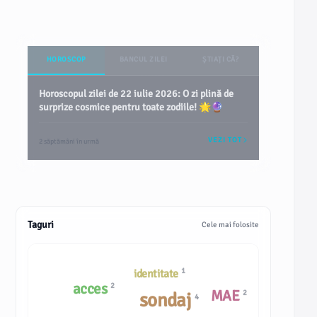
HOROSCOP
BANCUL ZILEI
ȘTIAȚI CĂ?
Horoscopul zilei de 22 iulie 2026: O zi plină de
surprize cosmice pentru toate zodiile! 🌟🔮
VEZI TOT
2 săptămâni în urmă
Taguri
Cele mai folosite
1
identitate
acces
2
MAE
2
sondaj
4