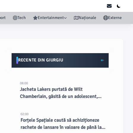
ort
Tech
Entertainment
Naționale
Externe
RECENTE DIN GIURGIU
08:00
Jacheta Lakers purtată de Wilt
Chamberlain, găsită de un adolescent,
vândută cu peste 89.000 USD la licitație
02:00
Forțele Spațiale caută să achiziționeze
rachete de lansare în valoare de până la