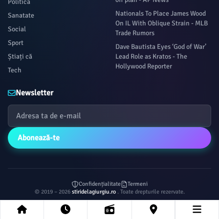
Politica
Nationals To Place James Wood
Sanatate
On IL With Oblique Strain - MLB
Social
Trade Rumors
Sport
Dave Bautista Eyes ‘God of War’
Știați că
Lead Role as Kratos - The
Hollywood Reporter
Tech
Newsletter
Abonează-te
Confidențialitate
Termeni
© 2019 – 2026
stiridelagiurgiu.ro
. Toate drepturile rezervate.