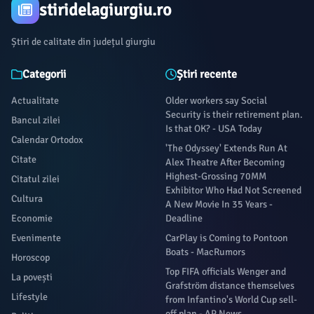
stiridelagiurgiu.ro
Știri de calitate din județul giurgiu
Categorii
Știri recente
Actualitate
Older workers say Social
Security is their retirement plan.
Bancul zilei
Is that OK? - USA Today
Calendar Ortodox
'The Odyssey' Extends Run At
Citate
Alex Theatre After Becoming
Highest-Grossing 70MM
Citatul zilei
Exhibitor Who Had Not Screened
Cultura
A New Movie In 35 Years -
Economie
Deadline
Evenimente
CarPlay is Coming to Pontoon
Boats - MacRumors
Horoscop
Top FIFA officials Wenger and
La povești
Grafström distance themselves
Lifestyle
from Infantino's World Cup sell-
off plan - AP News