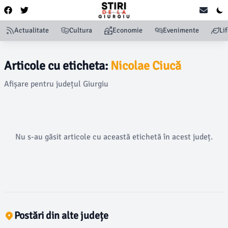
Actualitate
Cultura
Economie
Evenimente
Li
Articole cu eticheta:
Nicolae Ciucă
Afișare pentru județul Giurgiu
Nu s-au găsit articole cu această etichetă în acest județ.
Postări din alte județe